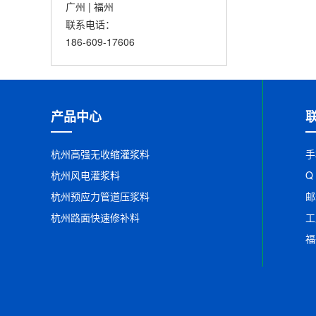
广州 | 福州
联系电话：
186-609-17606
产品中心
杭州高强无收缩灌浆料
手
杭州风电灌浆料
Q
杭州预应力管道压浆料
邮
杭州路面快速修补料
工
福