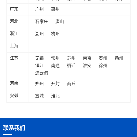
广州
惠州
广东
石家庄
唐山
河北
湖州
杭州
浙江
上海
无锡
常州
苏州
南京
泰州
扬州
江苏
镇江
南通
宿迁
淮安
徐州
连云港
郑州
开封
商丘
河南
宣城
淮北
安徽
联系我们