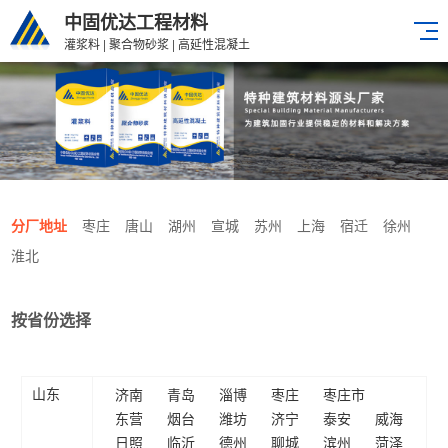
中固优达工程材料
灌浆料 | 聚合物砂浆 | 高延性混凝土
分厂地址
枣庄
唐山
湖州
宣城
苏州
上海
宿迁
徐州
淮北
按省份选择
济南
青岛
淄博
枣庄
枣庄市
山东
东营
烟台
潍坊
济宁
泰安
威海
日照
临沂
德州
聊城
滨州
菏泽