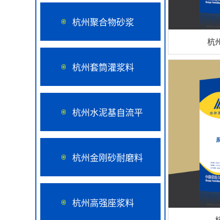
杭州聚合物砂浆
杭
杭州套筒灌浆料
杭州水泥基自流平
杭州金刚砂耐磨料
杭州高强座浆料