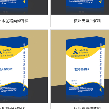
州水泥路面修补料
杭州支座灌浆料
杭州聚合物砂浆
杭州套筒灌浆料