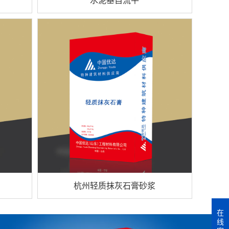
杭州轻质抹灰石膏砂浆
在
线