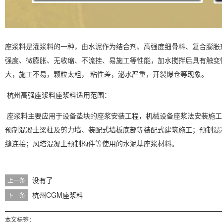
座浆料是灌浆料的一种，由水泥作为结合剂、高强度细骨料、复合膨胀
强度、微膨胀、无收缩、不流挂、易施工等性能，加水搅拌后具有触变
大，施工不易，颗粒太粗， 粘性差，泌水严重，开裂爆仓等现象。
杭州高强座浆料
座浆料适用范围：
座浆料主要应用于设备垫块的座浆安装工程，机械设备座浆法安装施工
预制混凝土梁柱及剪力墙、装配式墙板底部等装配式建筑施工；预制混
缝连接；风塔混凝土预制构件等使用的水泥基座浆材料。
没有了
上一条
杭州CGM座浆料
下一条
本文标签：