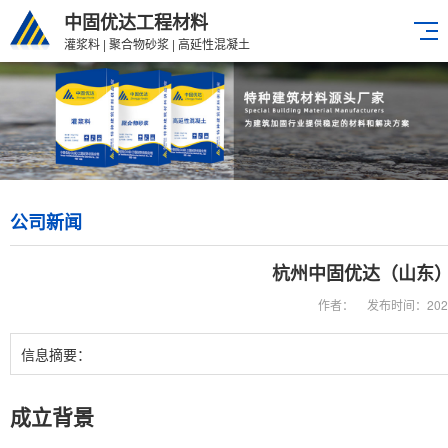
中固优达工程材料
灌浆料 | 聚合物砂浆 | 高延性混凝土
公司新闻
杭州中固优达（山东
作者：
发布时间：2023-0
信息摘要：
成立背景